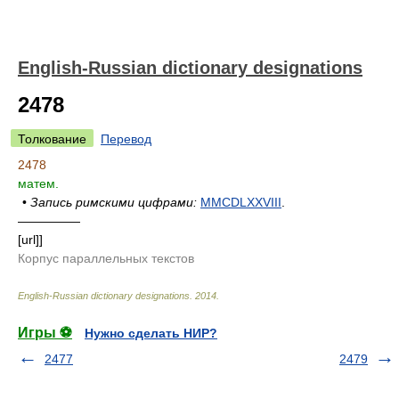
English-Russian dictionary designations
2478
Толкование
Перевод
2478
матем.
•
Запись римскими цифрами:
MMCDLXXVIII
.
—————
[url]]
Корпус параллельных текстов
English-Russian dictionary designations
.
2014
.
Игры ⚽
Нужно сделать НИР?
2477
2479