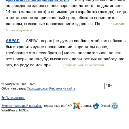
повреждения здоровья несовершеннолетнего, не достигшего
14 лет (малолетнего) и не имеющего заработка (дохода), лицо,
ответственное за причиненный вред, обязано возместить
расходы, вызванные повреждением здоровья. По… …
Словарь
бизнес-терминов
АВРАЛ
— АВРАЛ, оврал [не думаю вообще, чтобы мы обязаны
были хранить чужое правописание в принятом слове;
требование это несообразно.] морск. повелительное: пошел
все наверх, на палубу; вызов всех должностных на работу, где
это, по роду ее или при… …
Современная энциклопедия
© Академик, 2000-2026
18+
Обратная связь:
Техподдержка
,
Реклама на сайте
👣 Путешествия
Экспорт словарей на сайты
, сделанные на PHP,
Joomla,
Drupal,
WordPress, MODx.