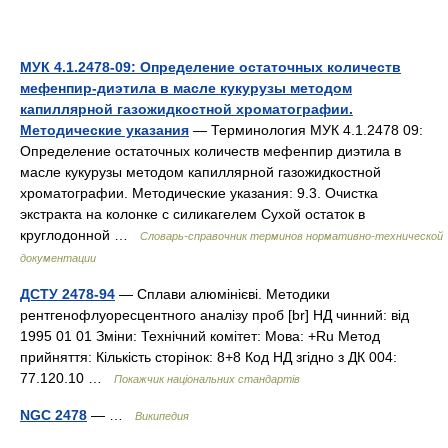
МУК 4.1.2478-09: Определение остаточных количеств
мефенпир-диэтила в масле кукурузы методом
капиллярной газожидкостной хроматографии.
Методические указания
— Терминология МУК 4.1.2478 09:
Определение остаточных количеств мефенпир диэтила в
масле кукурузы методом капиллярной газожидкостной
хроматографии. Методические указания: 9.3. Очистка
экстракта на колонке с силикагелем Сухой остаток в
круглодонной …
Словарь-справочник терминов нормативно-технической
документации
ДСТУ 2478-94
— Сплави алюмінієві. Методики
рентгенофлуоресцентного аналізу проб [br] НД чинний: від
1995 01 01 Зміни: Технічний комітет: Мова: +Ru Метод
прийняття: Кількість сторінок: 8+8 Код НД згідно з ДК 004:
77.120.10 …
Покажчик національних стандартів
NGC 2478
— …
Википедия