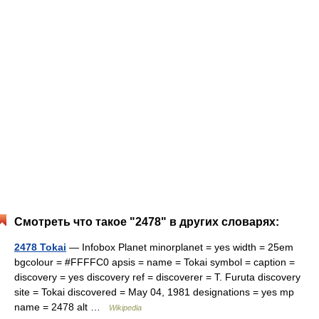
Смотреть что такое "2478" в других словарях:
2478 Tokai
— Infobox Planet minorplanet = yes width = 25em
bgcolour = #FFFFC0 apsis = name = Tokai symbol = caption =
discovery = yes discovery ref = discoverer = T. Furuta discovery
site = Tokai discovered = May 04, 1981 designations = yes mp
name = 2478 alt …
Wikipedia